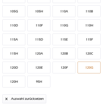
105G
105H
110A
110B
110D
110F
110G
110H
115A
115D
115E
115F
115H
120A
120B
120C
120D
120E
120F
120G
120H
95H
Auswahl zurücksetzen