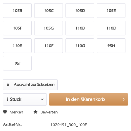
105B
105C
105D
105E
105F
105G
110B
110D
110E
110F
110G
95H
95I
Auswahl zurücksetzen
In den
Warenkorb
Merken
Bewerten
Artikel-Nr.:
1020451_300_100E