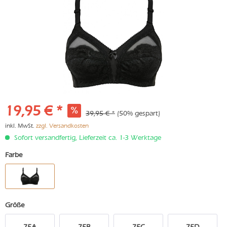
19,95 € *
39,95 € *
(50% gespart)
inkl. MwSt.
zzgl. Versandkosten
Sofort versandfertig, Lieferzeit ca. 1-3 Werktage
Farbe
Größe
75A
75B
75C
75D