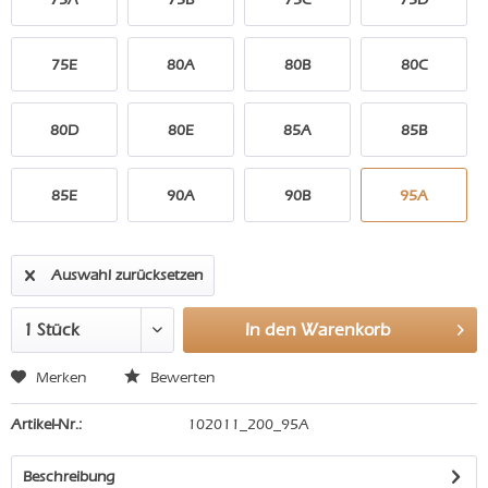
75E
80A
80B
80C
80D
80E
85A
85B
85E
90A
90B
95A
Auswahl zurücksetzen
In den
Warenkorb
Merken
Bewerten
Artikel-Nr.:
102011_200_95A
Beschreibung