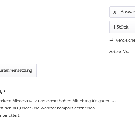
Auswah
Vergleich
Artikel-Nr.:
zusammensetzung
A "
reitem Miederansatz und einem hohen Mittelsteg für guten Halt.
ässt den BH jünger und weniger kompakt erscheinen.
terfüttert.