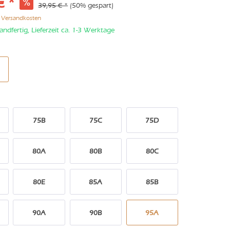
€ *
39,95 € *
(50% gespart)
. Versandkosten
andfertig, Lieferzeit ca. 1-3 Werktage
75B
75C
75D
80A
80B
80C
80E
85A
85B
90A
90B
95A