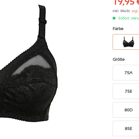
19,95 
inkl. MwSt.
zzgl
Sofort vers
Farbe
Größe
75A
75E
80D
85E