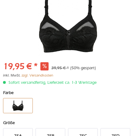
19,95 € *
39,95 € *
(50% gespart)
inkl. MwSt.
zzgl. Versandkosten
Sofort versandfertig, Lieferzeit ca. 1-3 Werktage
Farbe
Größe
75A
75B
75C
75D