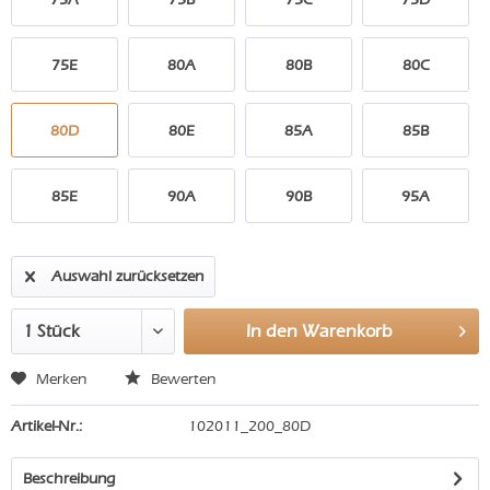
75E
80A
80B
80C
80D
80E
85A
85B
85E
90A
90B
95A
Auswahl zurücksetzen
In den
Warenkorb
Merken
Bewerten
Artikel-Nr.:
102011_200_80D
Beschreibung