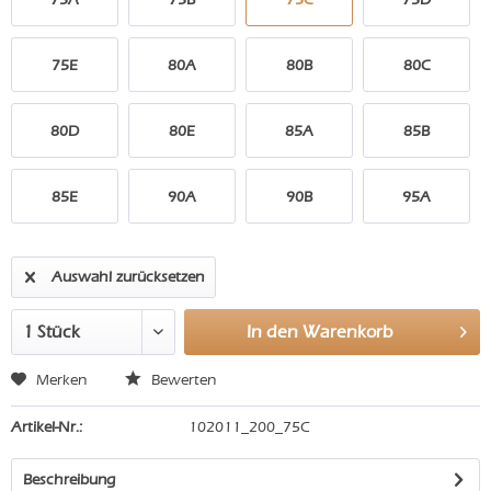
75E
80A
80B
80C
80D
80E
85A
85B
85E
90A
90B
95A
Auswahl zurücksetzen
In den
Warenkorb
Merken
Bewerten
Artikel-Nr.:
102011_200_75C
Beschreibung