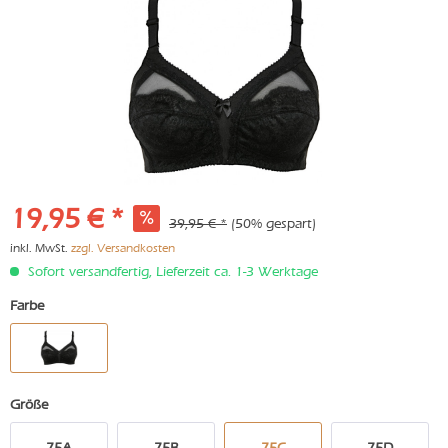
19,95 € *
39,95 € *
(50% gespart)
inkl. MwSt.
zzgl. Versandkosten
Sofort versandfertig, Lieferzeit ca. 1-3 Werktage
Farbe
Größe
75A
75B
75C
75D