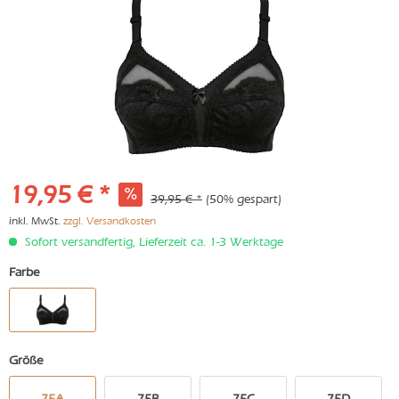
19,95 € *
39,95 € *
(50% gespart)
inkl. MwSt.
zzgl. Versandkosten
Sofort versandfertig, Lieferzeit ca. 1-3 Werktage
Farbe
Größe
75A
75B
75C
75D