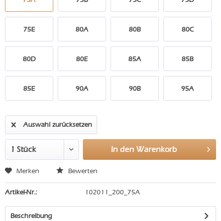
75E
80A
80B
80C
80D
80E
85A
85B
85E
90A
90B
95A
Auswahl zurücksetzen
In den
Warenkorb
Merken
Bewerten
Artikel-Nr.:
102011_200_75A
Beschreibung