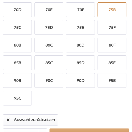
70D
70E
70F
75B
75C
75D
75E
75F
80B
80C
80D
80F
85B
85C
85D
85E
90B
90C
90D
95B
95C
Auswahl zurücksetzen