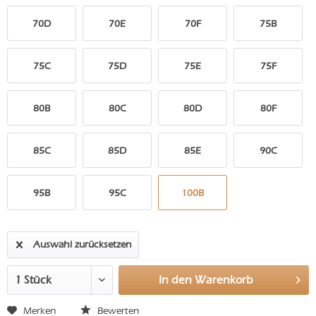
70D
70E
70F
75B
75C
75D
75E
75F
80B
80C
80D
80F
85C
85D
85E
90C
95B
95C
100B
Auswahl zurücksetzen
In den
Warenkorb
Merken
Bewerten