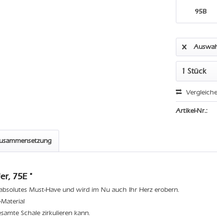
95B
Auswah
Vergleich
Artikel-Nr.:
zusammensetzung
r, 75E "
n absolutes Must-Have und wird im Nu auch Ihr Herz erobern.
Material
esamte Schale zirkulieren kann.