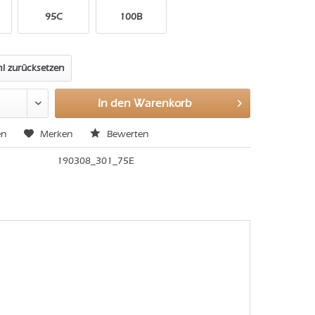
95C
100B
l zurücksetzen
In den
Warenkorb
en
Merken
Bewerten
190308_301_75E