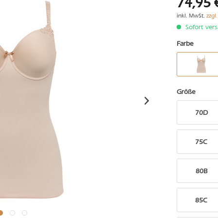
74,95 
inkl. MwSt.
zzgl
Sofort vers
Farbe
Größe
70D
75C
80B
85C