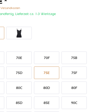
€ *
. Versandkosten
andfertig, Lieferzeit ca. 1-3 Werktage
70E
70F
75B
75D
75E
75F
80C
80D
80F
85D
85E
90C