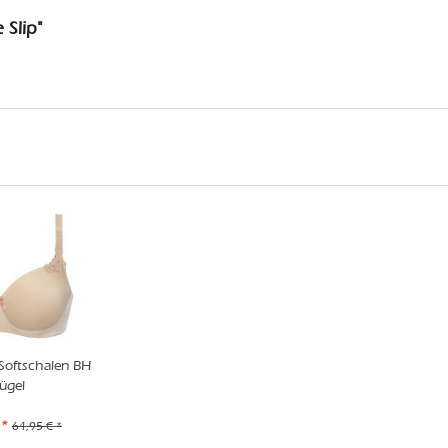
 Slip"
Softschalen BH
ügel
 *
64,95 € *