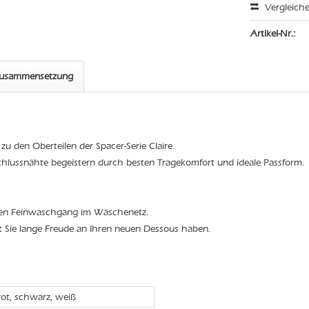
Vergleich
Artikel-Nr.:
zusammensetzung
u den Oberteilen der Spacer-Serie Claire.
schlussnähte begeistern durch besten Tragekomfort und ideale Passform.
den Feinwaschgang im Wäschenetz.
t Sie lange Freude an Ihren neuen Dessous haben.
rot, schwarz, weiß