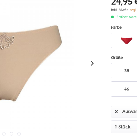
24,95 
inkl. MwSt.
zzgl
Sofort vers
Farbe
Größe
38
46
Auswah