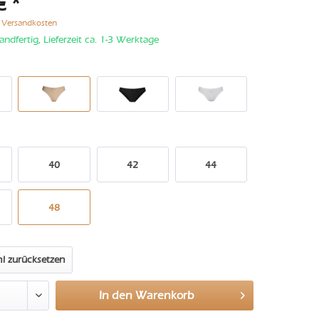
€ *
. Versandkosten
andfertig, Lieferzeit ca. 1-3 Werktage
40
42
44
48
l zurücksetzen
In den
Warenkorb