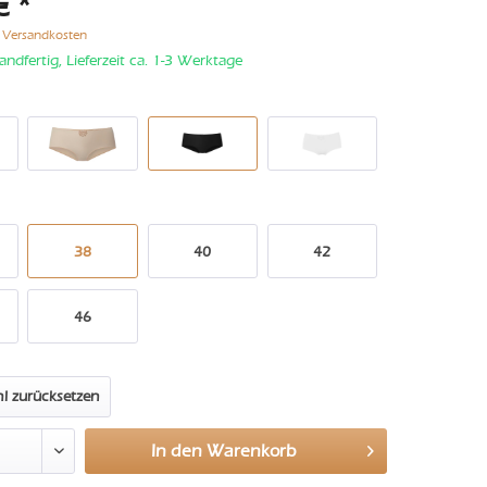
€ *
. Versandkosten
andfertig, Lieferzeit ca. 1-3 Werktage
38
40
42
46
l zurücksetzen
In den
Warenkorb