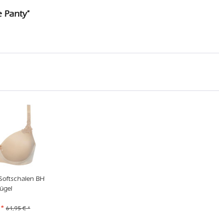
e Panty"
Softschalen BH
ügel
 *
64,95 € *