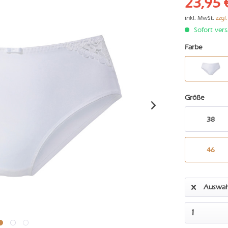
23,95 
inkl. MwSt.
zzgl
Sofort vers
Farbe
Größe
38
46
Auswah