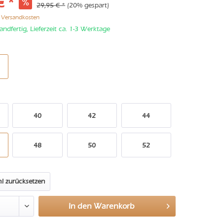
€ *
29,95 € *
(20% gespart)
. Versandkosten
andfertig, Lieferzeit ca. 1-3 Werktage
40
42
44
48
50
52
l zurücksetzen
In den
Warenkorb