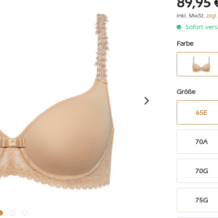
89,95 
inkl. MwSt.
zzgl
Sofort vers
Farbe
Größe
65E
70A
70G
75G