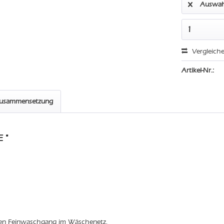
Auswah
Vergleich
Artikel-Nr.:
zusammensetzung
 "
den Feinwaschgang im Wäschenetz.