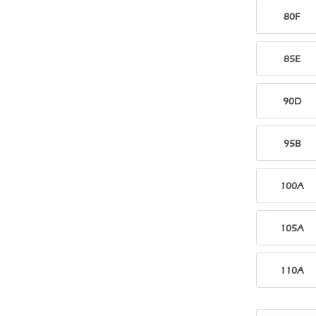
80F
85E
90D
95B
100A
105A
110A