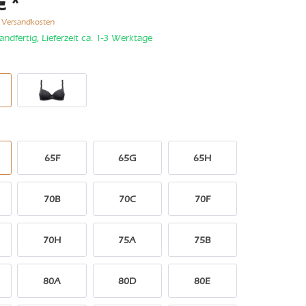
€ *
. Versandkosten
andfertig, Lieferzeit ca. 1-3 Werktage
65F
65G
65H
70B
70C
70F
70H
75A
75B
80A
80D
80E