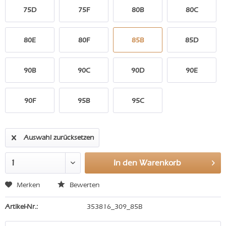
75D
75F
80B
80C
80E
80F
85B
85D
90B
90C
90D
90E
90F
95B
95C
Auswahl zurücksetzen
In den
Warenkorb
Merken
Bewerten
Artikel-Nr.:
353816_309_85B