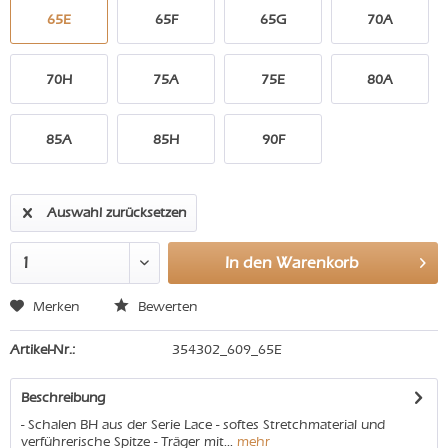
65E
65F
65G
70A
70H
75A
75E
80A
85A
85H
90F
Auswahl zurücksetzen
In den
Warenkorb
Merken
Bewerten
Artikel-Nr.:
354302_609_65E
Beschreibung
- Schalen BH aus der Serie Lace - softes Stretchmaterial und
verführerische Spitze - Träger mit...
mehr