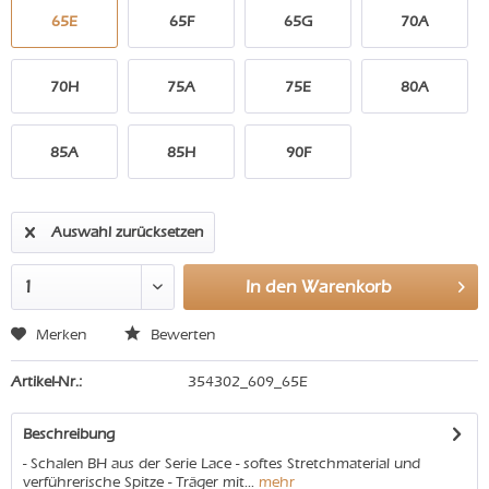
65E
65F
65G
70A
70H
75A
75E
80A
85A
85H
90F
Auswahl zurücksetzen
In den
Warenkorb
Merken
Bewerten
Artikel-Nr.:
354302_609_65E
Beschreibung
- Schalen BH aus der Serie Lace - softes Stretchmaterial und
verführerische Spitze - Träger mit...
mehr