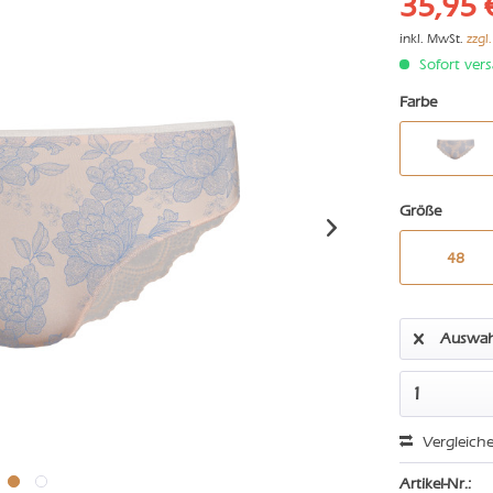
35,95 
inkl. MwSt.
zzgl
Sofort vers
Farbe
Größe
48
Auswah
Vergleich
Artikel-Nr.: