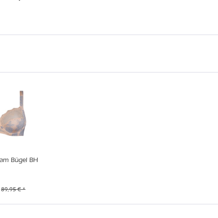
am Bügel BH
89,95 € *