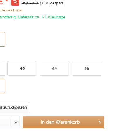
€ *
39,95 € *
(30% gespart)
. Versandkosten
andfertig, Lieferzeit ca. 1-3 Werktage
40
44
46
l zurücksetzen
In den
Warenkorb