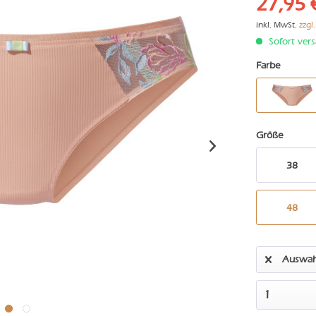
27,95 
inkl. MwSt.
zzgl
Sofort vers
Farbe
Größe
38
48
Auswah