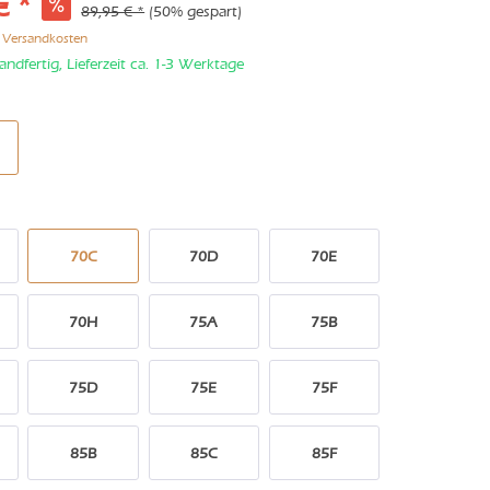
€ *
89,95 € *
(50% gespart)
. Versandkosten
andfertig, Lieferzeit ca. 1-3 Werktage
70C
70D
70E
70H
75A
75B
75D
75E
75F
85B
85C
85F