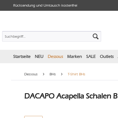
Rücksendung und Umtausch kostenfrei
Startseite
NEU
Dessous
Marken
SALE
Outlets
Dessous
BHs
T-Shirt BHs
DACAPO Acapella Schalen BH