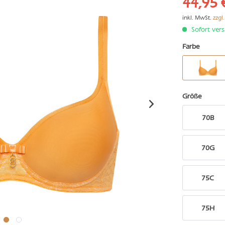
44,95 
inkl. MwSt.
zzgl
Sofort vers
Farbe
Größe
70B
70G
75C
75H