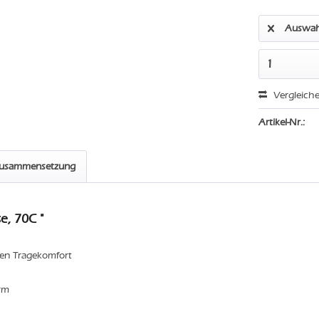
Auswah
Vergleich
Artikel-Nr.:
zusammensetzung
e, 70C "
sten Tragekomfort
orm