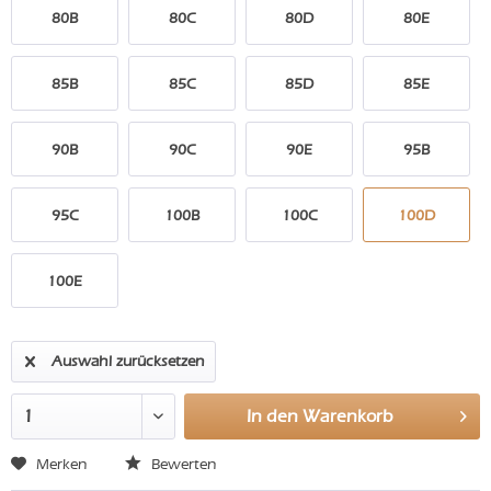
80B
80C
80D
80E
85B
85C
85D
85E
90B
90C
90E
95B
95C
100B
100C
100D
100E
Auswahl zurücksetzen
In den
Warenkorb
Merken
Bewerten