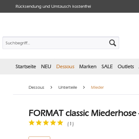
Rücksendung und Umtausch kostenfrei
Startseite
NEU
Dessous
Marken
SALE
Outlets
Dessous
Unterteile
Mieder
FORMAT classic Miederhose 
(
1
)