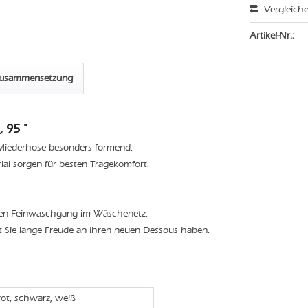
Vergleich
Artikel-Nr.:
zusammensetzung
 95 "
e Miederhose besonders formend.
l sorgen für besten Tragekomfort.
den Feinwaschgang im Wäschenetz.
t Sie lange Freude an Ihren neuen Dessous haben.
rot, schwarz, weiß