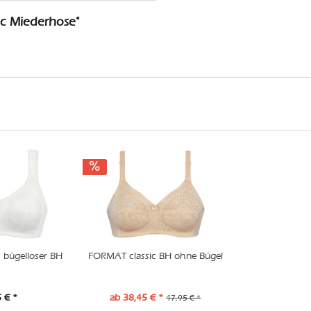
ic Miederhose"
 bügelloser BH
FORMAT classic BH ohne Bügel
 € *
ab 38,45 € *
47,95 € *