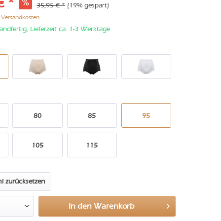
€ *
35,95 € *
(19% gespart)
. Versandkosten
andfertig, Lieferzeit ca. 1-3 Werktage
80
85
95
105
115
l zurücksetzen
In den
Warenkorb