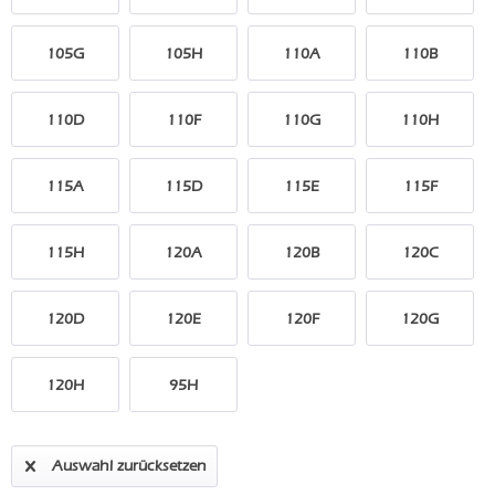
105G
105H
110A
110B
110D
110F
110G
110H
115A
115D
115E
115F
115H
120A
120B
120C
120D
120E
120F
120G
120H
95H
Auswahl zurücksetzen