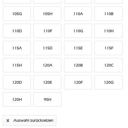
105G
105H
110A
110B
110D
110F
110G
110H
115A
115D
115E
115F
115H
120A
120B
120C
120D
120E
120F
120G
120H
95H
Auswahl zurücksetzen