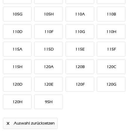
105G
105H
110A
110B
110D
110F
110G
110H
115A
115D
115E
115F
115H
120A
120B
120C
120D
120E
120F
120G
120H
95H
Auswahl zurücksetzen