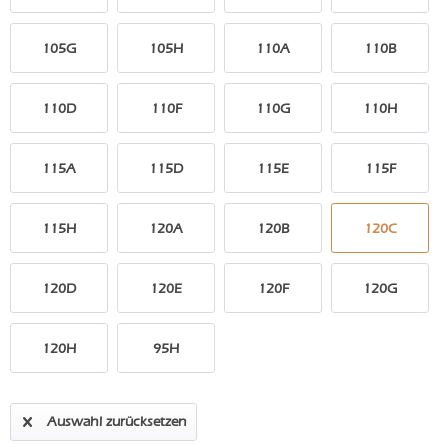
105G
105H
110A
110B
110D
110F
110G
110H
115A
115D
115E
115F
115H
120A
120B
120C
120D
120E
120F
120G
120H
95H
Auswahl zurücksetzen