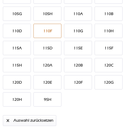
105G
105H
110A
110B
110D
110F
110G
110H
115A
115D
115E
115F
115H
120A
120B
120C
120D
120E
120F
120G
120H
95H
Auswahl zurücksetzen