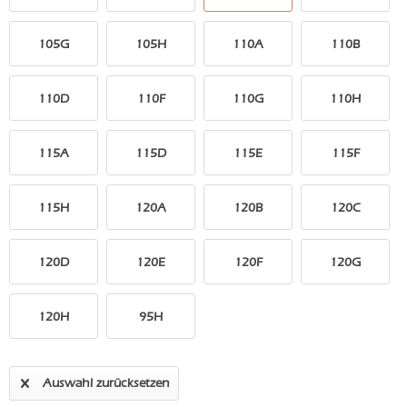
105G
105H
110A
110B
110D
110F
110G
110H
115A
115D
115E
115F
115H
120A
120B
120C
120D
120E
120F
120G
120H
95H
Auswahl zurücksetzen