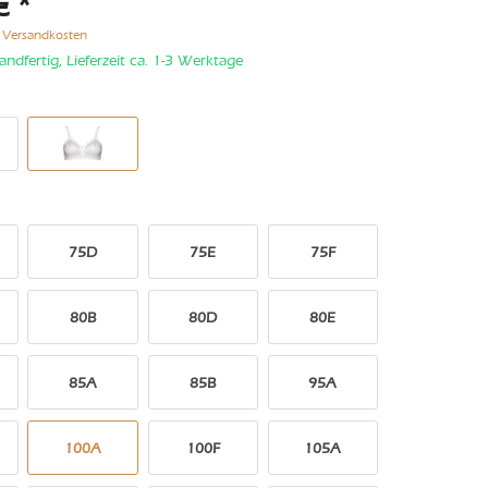
€ *
. Versandkosten
andfertig, Lieferzeit ca. 1-3 Werktage
75D
75E
75F
80B
80D
80E
85A
85B
95A
100A
100F
105A