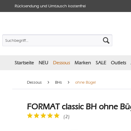
Rücksendung und Umtausch kostenfrei
Startseite
NEU
Dessous
Marken
SALE
Outlets
Dessous
BHs
ohne Bügel
FORMAT classic BH ohne Büg
(
2
)