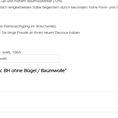
 Cup und hohem Baumwollanteil (72%).
itlich eingearbeitete Stäbe begeistern durch besonders hohe Form- und St
den Feinwaschgang im Wäschenetz.
t Sie lange Freude an Ihren neuen Dessous haben.
 - weiß, 100A
weiß
ic BH ohne Bügel / Baumwolle"