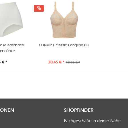
c Miederhose
FORMAT classic Longline BH
tennähte
 € *
38,45 € *
47,95 € *
IONEN
SHOPFINDER
Fachgeschäfte in deiner Nähe