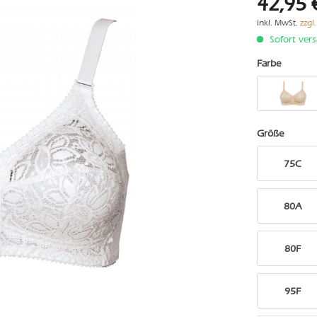
42,95 
inkl. MwSt.
zzgl
Sofort vers
Farbe
Größe
75C
80A
80F
95F