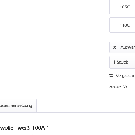
105C
110C
Auswah
Vergleich
Artikel-Nr.:
zusammensetzung
olle - weiß, 100A "