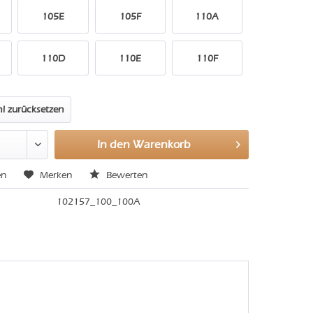
105E
105F
110A
110D
110E
110F
l zurücksetzen
In den
Warenkorb
en
Merken
Bewerten
102157_100_100A