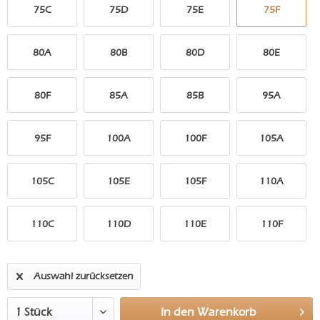
75C
75D
75E
75F
80A
80B
80D
80E
80F
85A
85B
95A
95F
100A
100F
105A
105C
105E
105F
110A
110C
110D
110E
110F
Auswahl zurücksetzen
In den
Warenkorb