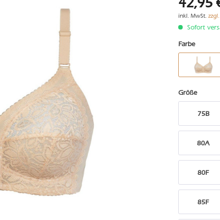
42,95 
inkl. MwSt.
zzgl
Sofort vers
Farbe
Größe
75B
80A
80F
85F