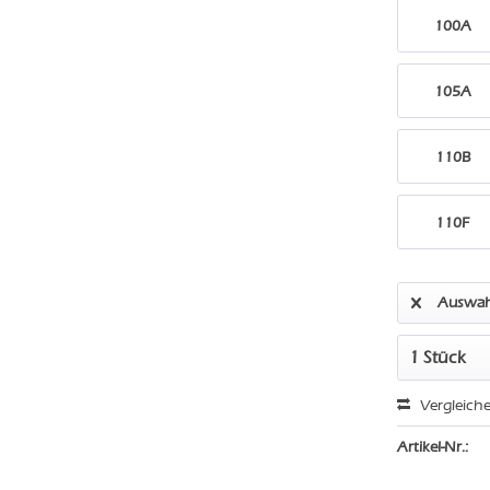
100A
105A
110B
110F
Auswah
Vergleich
Artikel-Nr.: