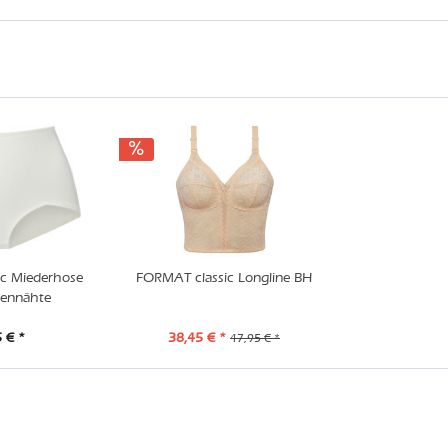
c Miederhose
FORMAT classic Longline BH
tennähte
 € *
38,45 € *
47,95 € *