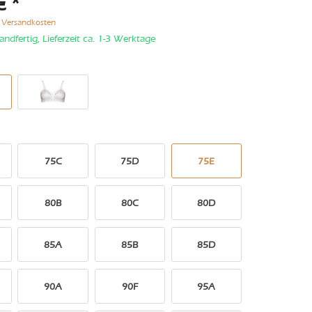
€ *
. Versandkosten
andfertig, Lieferzeit ca. 1-3 Werktage
75C
75D
75E
80B
80C
80D
85A
85B
85D
90A
90F
95A