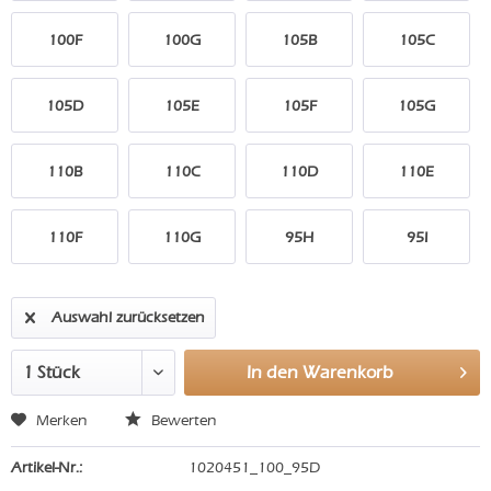
100F
100G
105B
105C
105D
105E
105F
105G
110B
110C
110D
110E
110F
110G
95H
95I
Auswahl zurücksetzen
In den
Warenkorb
Merken
Bewerten
Artikel-Nr.:
1020451_100_95D