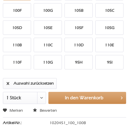
100F
100G
105B
105C
105D
105E
105F
105G
110B
110C
110D
110E
110F
110G
95H
95I
Auswahl zurücksetzen
In den
Warenkorb
Merken
Bewerten
Artikel-Nr.:
1020451_100_100B