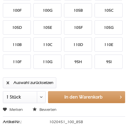
100F
100G
105B
105C
105D
105E
105F
105G
110B
110C
110D
110E
110F
110G
95H
95I
Auswahl zurücksetzen
In den
Warenkorb
Merken
Bewerten
Artikel-Nr.:
1020451_100_85B