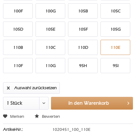
100F
100G
105B
105C
105D
105E
105F
105G
110B
110C
110D
110E
110F
110G
95H
95I
Auswahl zurücksetzen
In den
Warenkorb
Merken
Bewerten
Artikel-Nr.:
1020451_100_110E