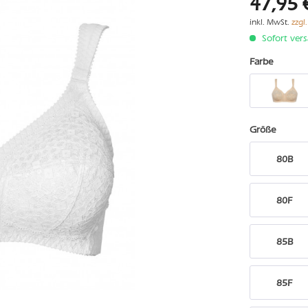
47,95 
inkl. MwSt.
zzgl
Sofort vers
Farbe
Größe
80B
80F
85B
85F