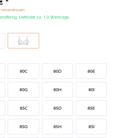
€ *
. Versandkosten
andfertig, Lieferzeit ca. 1-3 Werktage
80C
80D
80E
80G
80H
80I
85C
85D
85E
85G
85H
85I