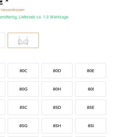
€ *
. Versandkosten
andfertig, Lieferzeit ca. 1-3 Werktage
80C
80D
80E
80G
80H
80I
85C
85D
85E
85G
85H
85I