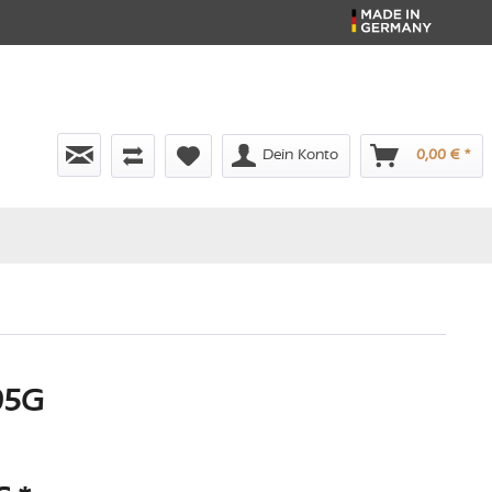
Dein Konto
0,00 € *
105G