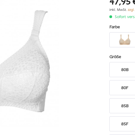
47,95 
inkl. MwSt.
zzgl
Sofort vers
Farbe
Größe
80B
80F
85B
85F