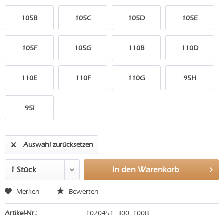
105B
105C
105D
105E
105F
105G
110B
110D
110E
110F
110G
95H
95I
Auswahl zurücksetzen
In den
Warenkorb
Merken
Bewerten
Artikel-Nr.:
1020451_300_100B