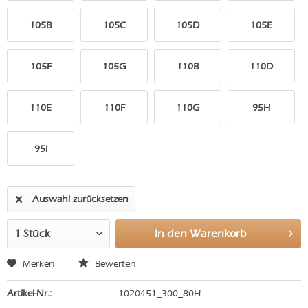
105B
105C
105D
105E
105F
105G
110B
110D
110E
110F
110G
95H
95I
Auswahl zurücksetzen
In den
Warenkorb
Merken
Bewerten
Artikel-Nr.:
1020451_300_80H