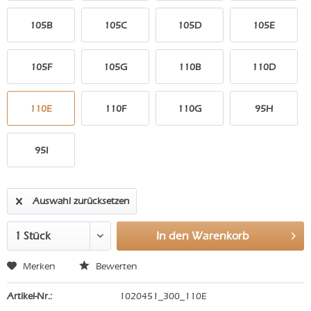
105B
105C
105D
105E
105F
105G
110B
110D
110E
110F
110G
95H
95I
Auswahl zurücksetzen
In den
Warenkorb
Merken
Bewerten
Artikel-Nr.:
1020451_300_110E