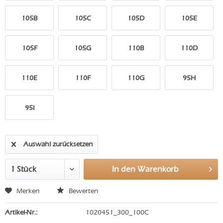
105B
105C
105D
105E
105F
105G
110B
110D
110E
110F
110G
95H
95I
Auswahl zurücksetzen
In den
Warenkorb
Merken
Bewerten
Artikel-Nr.:
1020451_300_100C