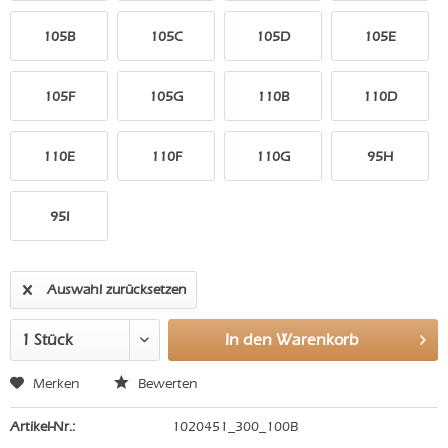
105B
105C
105D
105E
105F
105G
110B
110D
110E
110F
110G
95H
95I
Auswahl zurücksetzen
In den
Warenkorb
Merken
Bewerten
Artikel-Nr.:
1020451_300_100B