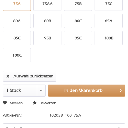
75A
75AA
75B
75C
80A
80B
80C
85A
85C
95B
95C
100B
100C
Auswahl zurücksetzen
In den
Warenkorb
Merken
Bewerten
Artikel-Nr.:
102058_100_75A