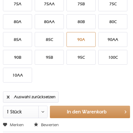
75A
75AA
75B
75C
80A
80AA
80B
80C
85A
85C
90A
90AA
90B
95B
95C
100C
10AA
Auswahl zurücksetzen
In den
Warenkorb
Merken
Bewerten