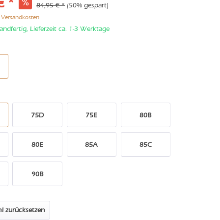
€ *
84,95 € *
(50% gespart)
. Versandkosten
andfertig, Lieferzeit ca. 1-3 Werktage
75D
75E
80B
80E
85A
85C
90B
l zurücksetzen