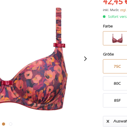
42,45 
inkl. MwSt.
zzgl
Sofort vers
Farbe
Größe
75C
80C
85F
Auswah