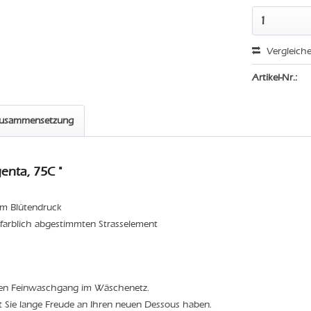
Vergleich
Artikel-Nr.:
zusammensetzung
enta, 75C "
em Blütendruck
it farblich abgestimmten Strasselement
den Feinwaschgang im Wäschenetz.
t Sie lange Freude an Ihren neuen Dessous haben.