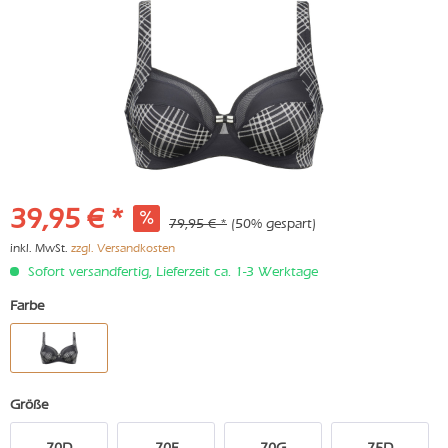
39,95 € *
79,95 € *
(50% gespart)
inkl. MwSt.
zzgl. Versandkosten
Sofort versandfertig, Lieferzeit ca. 1-3 Werktage
Farbe
Größe
70D
70F
70G
75D