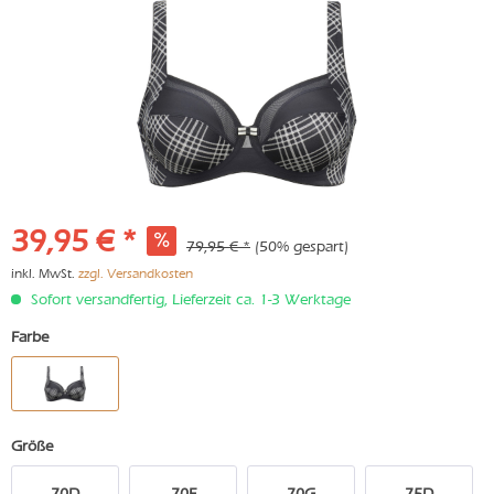
39,95 € *
79,95 € *
(50% gespart)
inkl. MwSt.
zzgl. Versandkosten
Sofort versandfertig, Lieferzeit ca. 1-3 Werktage
Farbe
Größe
70D
70F
70G
75D