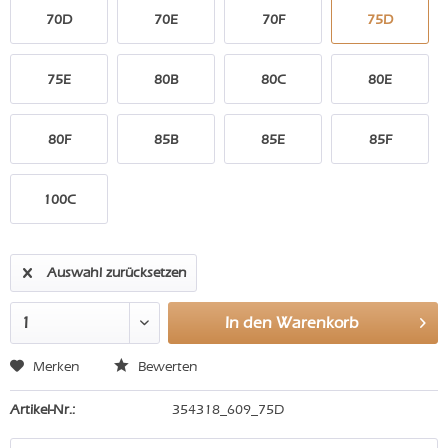
70D
70E
70F
75D
75E
80B
80C
80E
80F
85B
85E
85F
100C
Auswahl zurücksetzen
In den
Warenkorb
Merken
Bewerten
Artikel-Nr.:
354318_609_75D