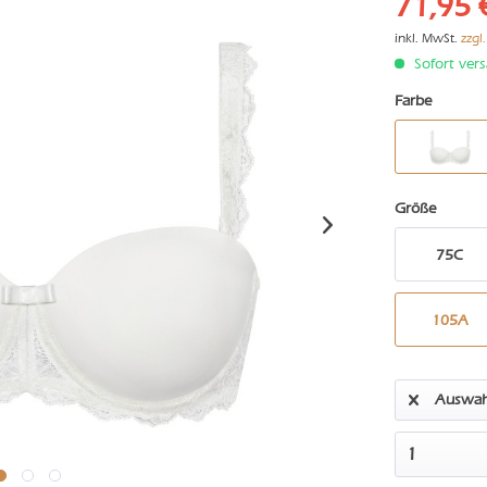
71,95 
inkl. MwSt.
zzgl
Sofort vers
Farbe
Größe
75C
105A
Auswah