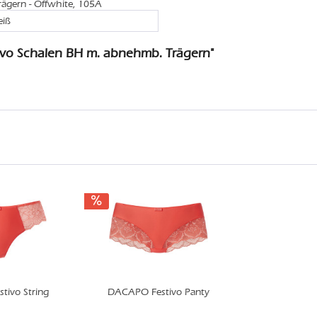
ägern - Offwhite, 105A
eiß
ivo Schalen BH m. abnehmb. Trägern"
ivo String
DACAPO Festivo Panty