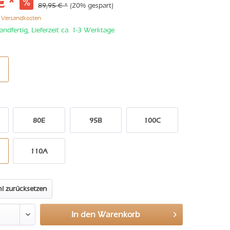
€ *
89,95 € *
(20% gespart)
. Versandkosten
andfertig, Lieferzeit ca. 1-3 Werktage
80E
95B
100C
110A
l zurücksetzen
In den
Warenkorb