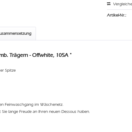
Vergleich
Artikel-Nr.:
zusammensetzung
. Trägern - Offwhite, 105A "
ter Spitze
den Feinwaschgang im Wäschenetz.
t Sie lange Freude an Ihren neuen Dessous haben.