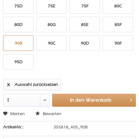
75D
75E
75F
80C
80D
80G
85E
85F
90B
90C
90D
90F
95D
Auswahl zurücksetzen
In den
Warenkorb
Merken
Bewerten
Artikel-Nr.:
355818_405_90B